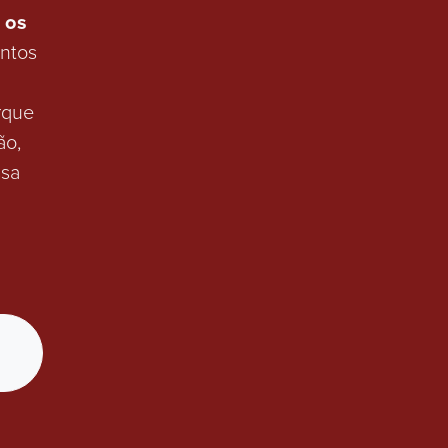
e
os
untos
rque
ão,
sa