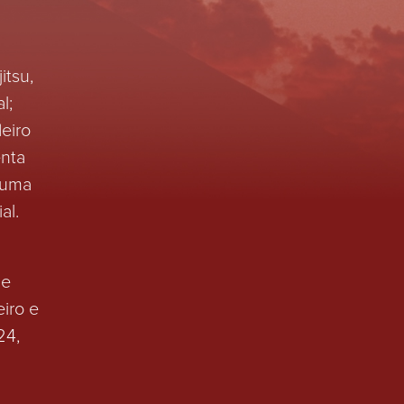
itsu,
l;
deiro
enta
 uma
al.
le
eiro e
24,