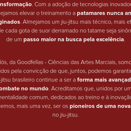
ansformação
. Com a adoção de tecnologias inovador
ejamos elevar o treinamento a
patamares nunca an
ginados
. Almejamos um jiu-jitsu mais técnico, mais ef
e cada gota de suor derramado no tatame seja sinô
de um
passo maior na busca pela excelência
.
ós, da Goodfellas - Ciências das Artes Marciais, som
dos pela convicção de que, juntos, podemos garanti
u-jitsu brasileiro continue a ser a
forma mais avançad
ombate no mundo
. Acreditamos que, unidos por u
entalidade comum, dedicados ao treino e à inovaçã
emos, mais uma vez, ser os
pioneiros de uma nova
no jiu-jitsu.