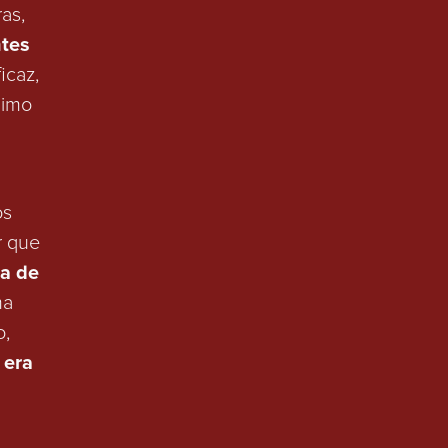
as,
tes
icaz,
nimo
os
r que
a de
ma
o,
 era