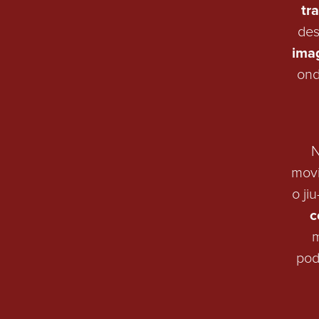
tr
des
ima
ond
N
movi
o ji
c
m
pod