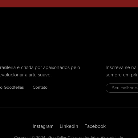
ileira e criada por apaixonados pelo
Inscreva-se na 
evolucionar a arte suave.
sempre em pri
no Goodfellas
Contato
Instagram
LinkedIn
Facebook
Copyright © 2024 - Goodfellas Ciências das Artes Marciais Ltda.