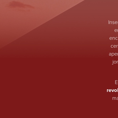
Inse
e
enc
cer
ape
jo
E
revo
ma