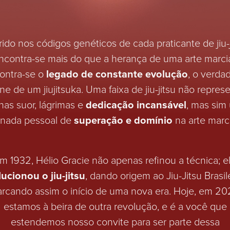
rido nos códigos genéticos de cada praticante de jiu-j
ncontra-se mais do que a herança de uma arte marcia
ontra-se o
legado de constante evolução
, o verda
ne de um jiujitsuka. Uma faixa de jiu-jitsu não repres
nas suor, lágrimas e
dedicação incansável
, mas sim
rnada pessoal de
superação e domínio
na arte marci
m 1932, Hélio Gracie não apenas refinou a técnica; e
lucionou o jiu-jitsu
, dando origem ao Jiu-Jitsu Brasil
rcando assim o início de uma nova era. Hoje, em 20
estamos à beira de outra revolução, e é a você que
estendemos nosso convite para ser parte dessa